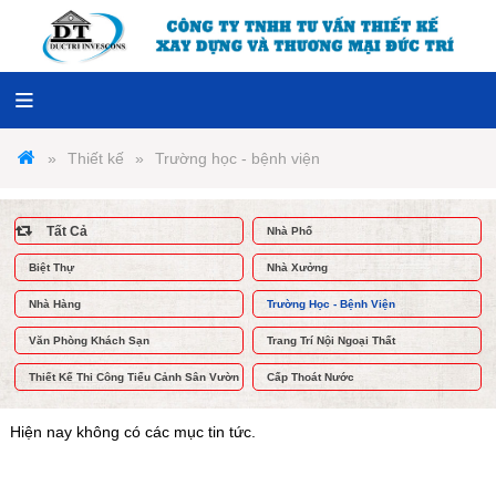
Thiết kế
Trường học - bệnh viện
Tất Cả
Nhà Phố
Biệt Thự
Nhà Xưởng
Nhà Hàng
Trường Học - Bệnh Viện
Văn Phòng Khách Sạn
Trang Trí Nội Ngoại Thất
Thiết Kế Thi Công Tiểu Cảnh Sân Vườn
Cấp Thoát Nước
Hiện nay không có các mục tin tức.