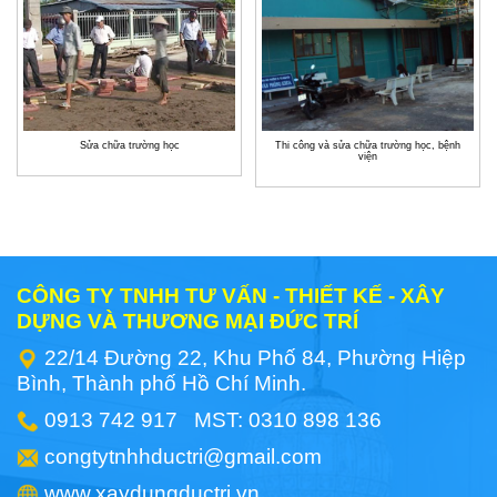
Sửa chữa trường học
Thi công và sửa chữa trường học, bệnh
viện
CÔNG TY TNHH TƯ VẤN - THIẾT KẾ - XÂY
DỰNG VÀ THƯƠNG MẠI ĐỨC TRÍ
22/14 Đường 22, Khu Phố 84, Phường Hiệp
Bình, Thành phố Hồ Chí Minh.
0913 742 917 MST: 0310 898 136
congtytnhhductri@gmail.com
www.xaydungductri.vn