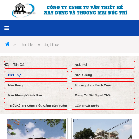
Thiết kế
Biệt thự
Tất Cả
Nhà Phố
Biệt Thự
Nhà Xưởng
Nhà Hàng
Trường Học - Bệnh Viện
Văn Phòng Khách Sạn
Trang Trí Nội Ngoại Thất
Thiết Kế Thi Công Tiểu Cảnh Sân Vườn
Cấp Thoát Nước