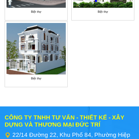
Biệt thự
Biệt thự
Biệt thự
CÔNG TY TNHH TƯ VẤN - THIẾT KẾ - XÂY
DỰNG VÀ THƯƠNG MẠI ĐỨC TRÍ
22/14 Đường 22, Khu Phố 84, Phường Hiệp