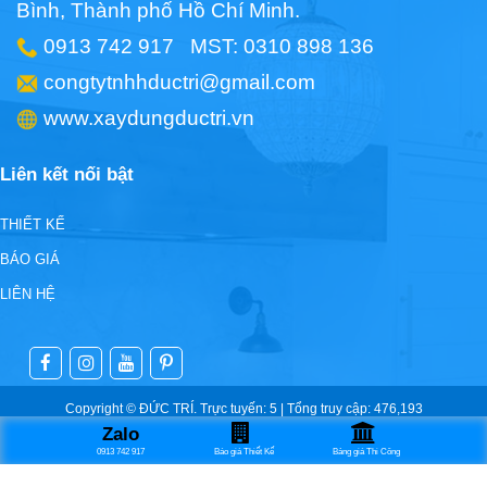
Bình, Thành phố Hồ Chí Minh.
0913 742 917 MST: 0310 898 136
congtytnhhductri@gmail.com
www.xaydungductri.vn
Liên kết nối bật
THIẾT KẾ
BÁO GIÁ
LIÊN HỆ
Copyright © ĐỨC TRÍ. Trực tuyến: 5 | Tổng truy cập: 476,193
Zalo
0913 742 917
Báo giá Thiết Kế
Bảng giá Thi Công