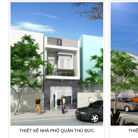
THIẾT KẾ NHÀ PHỐ QUẬN THỦ ĐỨC
THI