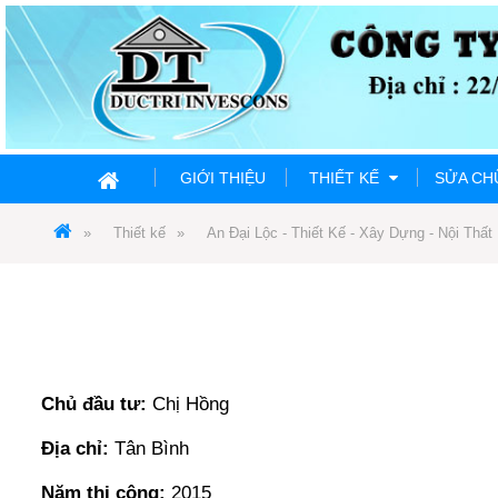
GIỚI THIỆU
THIẾT KẾ
SỬA C
Thiết kế
An Đại Lộc - Thiết Kế - Xây Dựng - Nội Thất
Chủ đầu tư:
Chị Hồng
Địa chỉ:
Tân Bình
Năm thi công:
2015