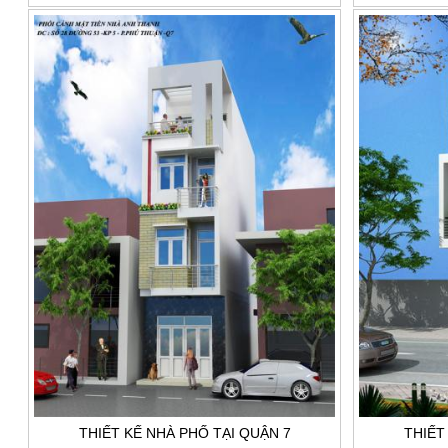
THIẾT KẾ NHÀ PHỐ TẠI QUẬN 7
THIẾT