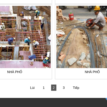
NHÀ PHỐ
NHÀ PHỐ
Lùi
1
2
3
Tiếp