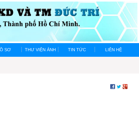
Ồ SƠ
THƯ VIỆN ẢNH
TIN TỨC
LIÊN HỆ