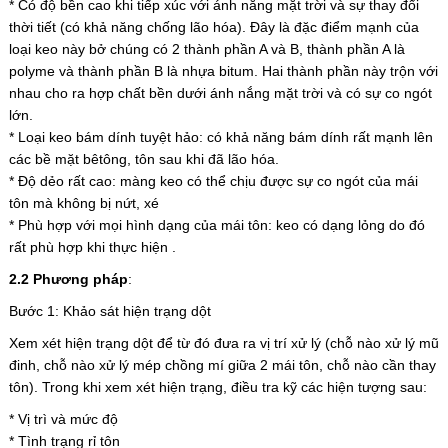
* Có độ bền cao khi tiếp xúc với ánh nắng mặt trời và sự thay đổi
thời tiết (có khả năng chống lão hóa). Đây là đặc điểm mạnh của
loại keo này bở chúng có 2 thành phần A và B, thành phần A là
polyme và thành phần B là nhựa bitum. Hai thành phần này trộn với
nhau cho ra hợp chất bền dưới ánh nắng mặt trời và có sự co ngót
lớn.
* Loại keo bám dính tuyệt hảo: có khả năng bám dính rất mạnh lên
các bề mặt bêtông, tôn sau khi đã lão hóa.
* Độ dẻo rất cao: màng keo có thể chịu được sự co ngót của mái
tôn mà không bị nứt, xé
* Phù hợp với mọi hình dạng của mái tôn: keo có dạng lỏng do đó
rất phù hợp khi thực hiện .
2.2 Phương pháp
:
Bước 1: Khảo sát hiện trạng dột
Xem xét hiện trạng dột để từ đó đưa ra vị trí xử lý (chỗ nào xử lý mũ
đinh, chỗ nào xử lý mép chồng mí giữa 2 mái tôn, chỗ nào cần thay
tôn). Trong khi xem xét hiện trạng, điều tra kỹ các hiện tượng sau:
* Vị trì và mức độ
* Tình trạng rỉ tôn