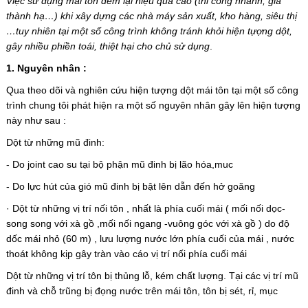
Việc sử dụng mái tôn đem lại hiệu quả cao (thi công nhanh, giá
thành hạ…) khi xây dựng các nhà máy sản xuất, kho hàng, siêu thị
…tuy nhiên tại một số công trình không tránh khỏi hiện tựợng dột,
gây nhiều phiền toái, thiệt hại cho chủ sử dụng
.
1. Nguyên nhân :
Qua theo dõi và nghiên cứu hiện tượng dột mái tôn tại một số công
trình chung tôi phát hiện ra một số nguyên nhân gây lên hiện tượng
này như sau :
Dột từ những mũ đinh:
- Do joint cao su tại bộ phận mũ đinh bị lão hóa,muc
- Do lực hút của gió mũ đinh bị bật lên dẫn đến hở goăng
· Dột từ những vị trí nối tôn , nhất là phía cuối mái ( mối nối dọc-
song song với xà gồ ,mối nối ngang -vuông góc với xà gồ ) do độ
dốc mái nhỏ (60 m) , lưu lượng nước lớn phía cuối của mái , nước
thoát không kịp gây tràn vào cáo vị trí nối phía cuối mái
Dột từ những vị trí tôn bị thủng lỗ, kém chất lượng. Tại các vị trí mũ
đinh và chỗ trũng bị đọng nước trên mái tôn, tôn bị sét, rỉ, mục