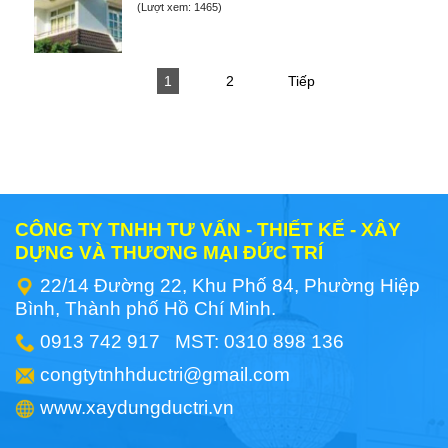
(Lượt xem: 1465)
1
2
Tiếp
CÔNG TY TNHH TƯ VẤN - THIẾT KẾ - XÂY
DỰNG VÀ THƯƠNG MẠI ĐỨC TRÍ
22/14 Đường 22, Khu Phố 84, Phường Hiệp
Bình, Thành phố Hồ Chí Minh.
0913 742 917 MST: 0310 898 136
congtytnhhductri@gmail.com
www.xaydungductri.vn