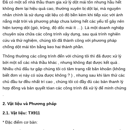
Đã có một số nhà thầu tham gia xử lý dột mái tôn nhưng hầu hết
không đem lại hiệu quả cao, thường xuyên bị dột lại, mà nguyên
nhân chính là sử dụng vật liệu có độ bền kém khi tiếp xúc với ánh
nắng mặt trời và phương pháp chưa lường hết các yếu tố gây nên
hiện tượng dột (gió, trũng, độ dốc mái ít …). Là một doanh nghiệp
chuyên sửa chữa các công trình xây dựng, sau quá trình nghiên
cứu và thử nghiệm, chúng tôi đã thành công với phương pháp
chống dột mái tôn bằng keo hai thành phần.
Thông thường các công trình đến với chúng tôi thì đã được xử lý
bởi một số các nhà thầu khác , nhưng không đạt được kết quả .
Nhiều chủ đẩu tư gặp chúng tôi có tâm trạng rất băn khoăn (không
biết đơn vị này có sửa được không ? ) , nhưng sau khi làm thử các
chủ đầu tư đều nhất trí cao , chúng tôi có đầy đủ các bản thanh lý
hợp đồng và bản quyết tóan các công trình đã xử lý để minh chứng
.
2. Vật liệu và Phương pháp
2.1. Vật liệu: TX911
* Đặc điểm cơ bản: